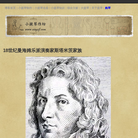
博客首页
|
小提琴制作
|
小提琴名曲
|
小提琴知识
|
综合文献
|
大提琴
|
关于提琴
|
购琴
18世纪曼海姆乐派演奏家斯塔米茨家族