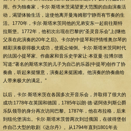
用。作为独奏家，卡尔·斯塔米茨渴望更大范围的自由演奏活
动，渴望体验生活，这使他离开曼海姆那宁静而有节奏的生
活。1770年，卡尔·斯塔米茨同他的兄弟安东一起前往斯特
拉斯堡。1772年，他初次出现在巴黎的“圣灵音乐会”上(继他
父亲在此演奏的20年之后)。卡尔的中提琴和抒情维奥尔琴的
精彩演奏获得极大成功，使观众倾倒。卡尔·斯塔米茨同时代
的法国小提琴家、作曲家和音乐史学家让·本亚曼·拉博尔德
写道:“著名的斯塔米茨的儿子为自己的乐器(中提琴)创作了协
奏曲，听起来挺惬意，演奏起来挺困难。他演奏的协奏曲给
人带来极大的满足。”
以后，卡尔·斯塔米茨在各国多次开音乐会，并取得了很大的
成功:1778年在英国和德国，1785年以朗·德·诺阿依列斯公爵
乐队领导的身分再次访间巴黎。1787年，他在布拉格，后来
到纽伦堡演出。卡尔·斯塔米茨曾两次到过俄国，在彼得堡创
作自己大型的歌剧《达尔丹》。从1794年直到1801年去