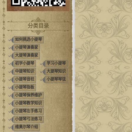
分类目录
如何挑选小提琴
小提琴演奏家
大提琴演奏家
初学小提琴
学习小提琴
中提琴知识
大提琴知识
小提琴音柱
小提琴琴弦
小提琴指板
小提琴保养维护
小提琴教学知识
小提琴左手练习
小提琴弓法练习
维奥尔琴介绍