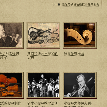
下一篇:
激光电子设备模拟小提琴演奏
夫·约阿希姆的
斯特拉迪瓦里提琴的
好琴没有秘密
学生们
兴衰
优秀的提琴制作
铃木小提琴教学法创
小提琴大师伊夫利·