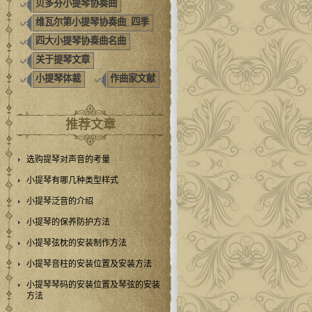
贝多芬小提琴协奏曲
维瓦尔第小提琴协奏曲_四季
四大小提琴协奏曲名曲
关于提琴文章
小提琴体裁
作曲家文献
推荐文章
选购提琴对声音的考量
小提琴有哪几种类型样式
小提琴泛音的介绍
小提琴的保养防护方法
小提琴弦枕的安装制作方法
小提琴音柱的安装位置及安装方法
小提琴琴码的安装位置及琴弦的安装
方法