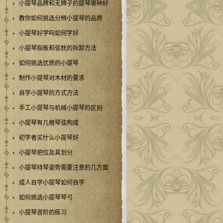
小提琴品牌和无牌子的提琴哪种好
教你如何挑选分辨小提琴的品质
小提琴好学吗如何学好
小提琴指板和弦枕的拆卸方法
如何挑选优质的小提琴
制作小提琴对木材的要求
自学小提琴的方式方法
手工小提琴与机械小提琴的区别
小提琴有几根琴弦构成
初学者买什么小提琴好
小提琴把位及其划分
小提琴持琴姿势需要注意的几方面
成人自学小提琴如何自学
如何挑选小提琴琴弓
小提琴音阶的练习