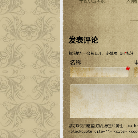
十位小提琴家
大师
发表评论
邮箱地址不会被公开。
必填项已用
*
标注
名称
*
您可以使用这些
HTML
标签和属性：
<a h
<blockquote cite=""> <cite> <cod