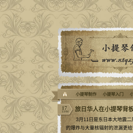
小提琴制作
小提琴入门
17
旅日华人在小提琴背板
13/04
3月11日是东日本大地震
的爆炸与大量核辐射的泄漏更给