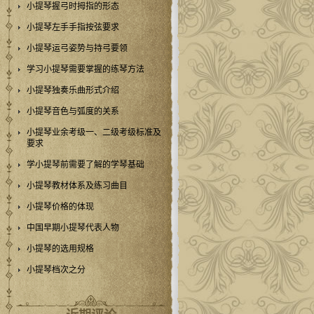
小提琴握弓时拇指的形态
小提琴左手手指按弦要求
小提琴运弓姿势与持弓要领
学习小提琴需要掌握的练琴方法
小提琴独奏乐曲形式介绍
小提琴音色与弧度的关系
小提琴业余考级一、二级考级标准及
要求
学小提琴前需要了解的学琴基础
小提琴教材体系及练习曲目
小提琴价格的体现
中国早期小提琴代表人物
小提琴的选用规格
小提琴档次之分