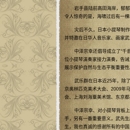
岩手县陆前高田海岸，郁郁
令人惊奇的是，海啸过后有一棵
灾后不久，日本小提琴制作
并特邀在日华人音乐家、画家武
中泽宗幸还倡导成立了“千音
位小提琴演奏家接力演奏，告诫
展示保护自然与生态平衡重要性
武乐群在日本近25年，除
京奥林匹克美术大会、2009年
会、上海刘海粟美术馆、东京都
中泽宗幸、对小提琴背板上
手，另有一番重要意义，武先生
生，我也真诚的感谢所有的中国