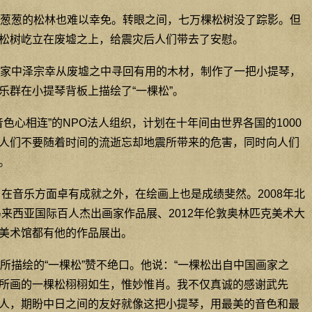
葱葱的松林也难以幸免。转眼之间，七万棵松树没了踪影。但
松树屹立在废墟之上，给震灾后人们带去了安慰。
家中泽宗幸从废墟之中寻回有用的木材，制作了一把小提琴，
乐群在小提琴背板上描绘了“一棵松”。
色心相连”的NPO法人组织，计划在十年间由世界各国的1000
人们不要随着时间的流逝忘却地震所带来的危害，同时向人们
。
了在音乐方面卓有成就之外，在绘画上也是成绩斐然。2008年北
马来西亚国际百人杰出画家作品展、2012年伦敦奥林匹克美术大
美术馆都有他的作品展出。
所描绘的“一棵松”赞不绝口。他说：“一棵松出自中国画家之
所画的一棵松栩栩如生，惟妙惟肖。我不仅真诚的感谢武先
人，期盼中日之间的友好就像这把小提琴，用最美的音色和最