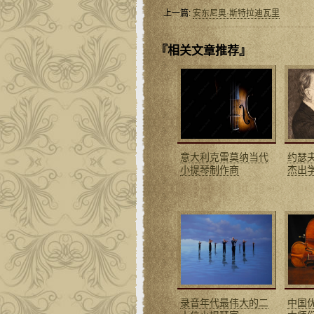
上一篇:
安东尼奥·斯特拉迪瓦里
『相关文章推荐』
意大利克雷莫纳当代
约瑟
小提琴制作商
杰出
录音年代最伟大的二
中国