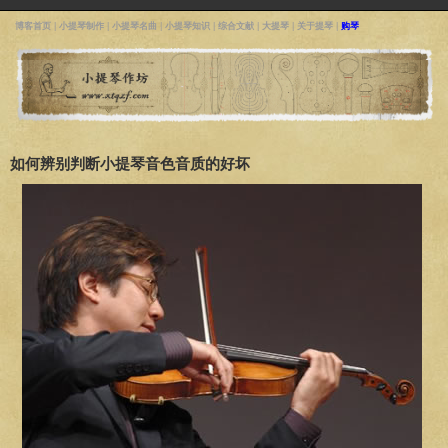
博客首页
|
小提琴制作
|
小提琴名曲
|
小提琴知识
|
综合文献
|
大提琴
|
关于提琴
|
购琴
如何辨别判断小提琴音色音质的好坏