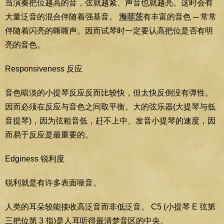
当演奏把位越高的音，弦就越紧、声音也就越亮。这时会有
大量泛音的混合伴随着强基音。
海菲茨
有丰富的音色 ─ 常常
伴随着闪亮的嘶嘶声。因而试琴时一定要认高把位是否有明
亮的音色。
Responsiveness 反应
音色暗淡的小提琴反应反而比较快，但太快反倒没有弹性。
因而必须在反应与音色之间取平衡。大的弦乐器(大提琴与低
音提琴)，因为弦粗音低，赶不上中、发音小提琴的速度，因
而易于反应是最重要的。
Edginess 锐利度
锐利就是有许多表面噪音。
人类的耳朵较能接收高泛音而非低泛音。 C5 (小提琴 E 弦第
三把位第 3 指)是人耳听得最清楚音区的中央。