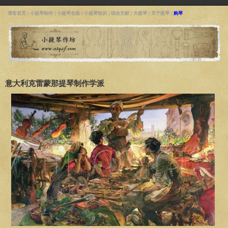
博客首页
|
小提琴制作
|
小提琴名曲
|
小提琴知识
|
综合文献
|
大提琴
|
关于提琴
|
购琴
意大利克雷蒙那提琴制作学派