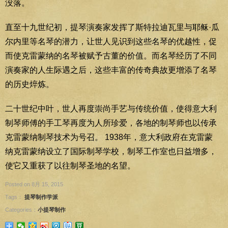
没落。
直至十九世纪初，提琴演奏家发挥了斯特拉迪瓦里与耶稣·瓜
尔内里等名琴的潜力，让世人见识到这些名琴的优越性，促
而使克雷蒙纳的名琴被赋予古董的价值。而名琴经历了不同
演奏家的人生际遇之后，这些丰富的传奇典故更增添了名琴
的历史焠炼。
二十世纪中叶，世人再度崇尚手艺与传统价值，使得意大利
制琴师傅的手工琴再度为人所珍爱，各地的制琴师也以传承
克雷蒙纳制琴技术为号召。 1938年，意大利政府在克雷蒙
纳克雷蒙纳设立了国际制琴学校，制琴工作室也日益增多，
使它又重获了以往制琴圣地的名望。
Posted on 8月 15, 2015
Tags：
提琴制作学派
Categories：
小提琴制作