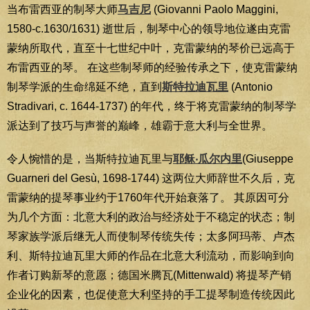
当布雷西亚的制琴大师
马吉尼
(Giovanni Paolo Maggini,
1580-c.1630/1631) 逝世后，制琴中心的领导地位遂由克雷
蒙纳所取代，直至十七世纪中叶，克雷蒙纳的琴价已远高于
布雷西亚的琴。 在这些制琴师的经验传承之下，使克雷蒙纳
制琴学派的生命绵延不绝，直到
斯特拉迪瓦里
(Antonio
Stradivari, c. 1644-1737) 的年代，终于将克雷蒙纳的制琴学
派达到了技巧与声誉的巅峰，雄霸于意大利与全世界。
令人惋惜的是，当斯特拉迪瓦里与
耶稣‧瓜尔内里
(Giuseppe
Guarneri del Gesù, 1698-1744) 这两位大师辞世不久后，克
雷蒙纳的提琴事业约于1760年代开始衰落了。 其原因可分
为几个方面：北意大利的政治与经济处于不稳定的状态；制
琴家族学派后继无人而使制琴传统失传；太多阿玛蒂、卢杰
利、斯特拉迪瓦里大师的作品在北意大利流动，而影响到向
作者订购新琴的意愿；德国米腾瓦(Mittenwald) 将提琴产销
企业化的因素，也促使意大利坚持的手工提琴制造传统因此