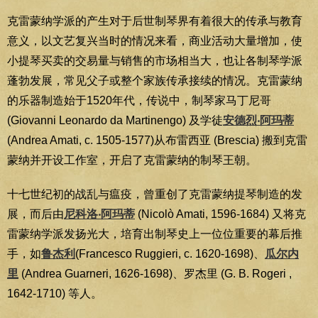
克雷蒙纳学派的产生对于后世制琴界有着很大的传承与教育
意义，以文艺复兴当时的情况来看，商业活动大量增加，使
小提琴买卖的交易量与销售的市场相当大，也让各制琴学派
蓬勃发展，常见父子或整个家族传承接续的情况。克雷蒙纳
的乐器制造始于1520年代，传说中，制琴家马丁尼哥
(Giovanni Leonardo da Martinengo) 及学徒
安德烈‧阿玛蒂
(Andrea Amati, c. 1505-1577)从布雷西亚 (Brescia) 搬到克雷
蒙纳并开设工作室，开启了克雷蒙纳的制琴王朝。
十七世纪初的战乱与瘟疫，曾重创了克雷蒙纳提琴制造的发
展，而后由
尼科洛‧阿玛蒂
(Nicolò Amati, 1596-1684) 又将克
雷蒙纳学派发扬光大，培育出制琴史上一位位重要的幕后推
手，如
鲁杰利
(Francesco Ruggieri, c. 1620-1698)、
瓜尔内
里
(Andrea Guarneri, 1626-1698)、罗杰里 (G. B. Rogeri ,
1642-1710) 等人。