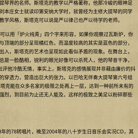
提琴界的名师。斯塔克的教学以严格著称，他那冷峻的眼神足
刘本庄女士就读印第安纳大学时，就曾经为主修大提琴的同学
教学风格，斯塔克可以说是严以律己也严以待学的老师。
可以用「炉火纯青」四个字来形容，如果你观察过瓦斯炉，你
与顶端的部分呈现橘红色，而温度较高的其实是蓝色的部分，
出入，斯塔克的艺术也呈现如此看似矛盾的现象。在舞台上，
总是一脸酷相，锐利的眼光好像可以杀死人，他的琴音干净，
，常有人批评他冷酷无情，事实上，斯塔克的感情展现并非藉由廉价的抖
的穿透力，营造出巨大的张力。以巴哈无伴奏大提琴第六号组
为例，斯塔克能在众多名家的极限之处再上一层，达到一种前所未有的
强烈，到目前为止还无人能及，这样的极致之美足以粉碎那些
8年的78转唱片，晚至2004年的八十岁生日音乐会实况CD，其