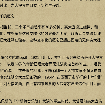
对比，为大提琴曲目立下新的里程碑。
响乐的概念
相当长，三个乐章加起来有30多分钟，高大宜透过旋律、和
化，在终乐章这种交响化的效果最为明显，聆听者会觉得有许
把大提琴在独奏，这种交响化的概念已超出巴哈的无伴奏大提
大提琴奏鸣曲op.8，1921年出版，并将此乐谱寄给西班牙大提琴
：「以我39岁的年龄已经太老而无法演奏这首奏鸣曲。」遭受
地宣称：「在未来的25年，如果有哪一个大提琴家不演奏这首
事实证明高大宜是正确的，1956年在墨西哥市举行的卡萨尔斯
曲列为指定曲，自此有越来越多的大提琴家演出这个曲目，而
。
布达佩斯的「李斯特音乐院」就读的学生时代，就曾经为高大宜演