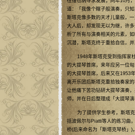
往维也纳寻求发展；同年10月
道：「我像个瞎子般演奏，只知
斯塔克像多数的天才儿童般，一
大人后，却发现无以为继，许多
析了所有与演奏相关的元素，如
沉潜，斯塔克终于重拾自信，并
1948年斯塔克受到指挥家杜拉
的大提琴首席，来年应另一位匈牙利
的大提琴首席，后来又在1953
离开乐团后斯塔克重拾独奏家的
让他痛下苦功钻研大提琴演奏，
师，并在日后整理成「大提琴演
为了提供学生参考，斯塔克还录制了
括波佩尔与Piatti等人的练
桥(后来命名为「斯塔克琴桥」