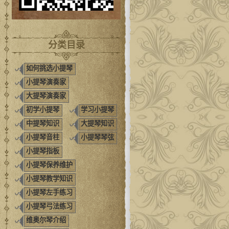
分类目录
如何挑选小提琴
小提琴演奏家
大提琴演奏家
初学小提琴
学习小提琴
中提琴知识
大提琴知识
小提琴音柱
小提琴琴弦
小提琴指板
小提琴保养维护
小提琴教学知识
小提琴左手练习
小提琴弓法练习
维奥尔琴介绍