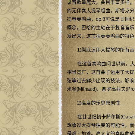
录音数量庞大，曲目丰富多样，其中
的无伴奏大提琴组曲，斯塔克分
提琴奏鸣曲，op.8可说是廿
概念，巴哈的主轴在于复音音乐
发出来，这首独奏奏鸣曲的特色
1)彻底运用大提琴的所有
在这首奏鸣曲问世以前，大
相当宽广，这首曲子运用了大提
弦等过去鲜少出现的技法，影响了后
米尧(Milhaud)、普罗高菲夫(Pro
2)高度的乐思原创性
在廿世纪初卡萨尔斯(Cas
想象过大提琴独奏的可能性，而
是难上加难。高大宜的奏鸣曲成