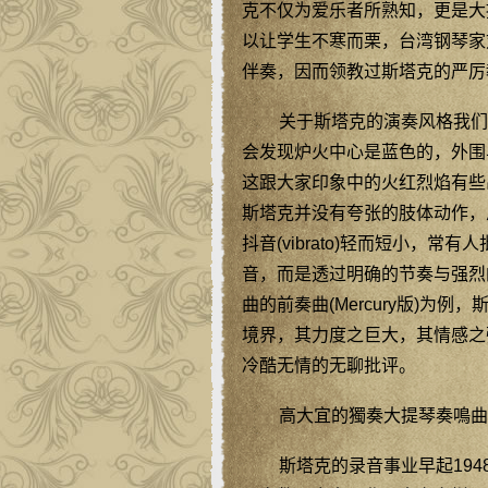
克不仅为爱乐者所熟知，更是大
以让学生不寒而栗，台湾钢琴家
伴奏，因而领教过斯塔克的严厉
关于斯塔克的演奏风格我们
会发现炉火中心是蓝色的，外围
这跟大家印象中的火红烈焰有些
斯塔克并没有夸张的肢体动作，
抖音(vibrato)轻而短小
音，而是透过明确的节奏与强烈
曲的前奏曲(Mercury版)
境界，其力度之巨大，其情感之
冷酷无情的无聊批评。
高大宜的獨奏大提琴奏鳴曲
斯塔克的录音事业早起194