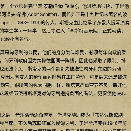
个老师是弗里茨·泰勒(Fritz Teller)，他进步地很快，于是他
阿道夫·希弗(Adolf Schiffer)，而希弗正是十九世纪末著名的波
d Popper，1843~1913)的传人，斯塔克由此继承了东欧大提琴演奏
的学生学习一年半，然后才进入「李斯特音乐院」正式就读，
时已经小有名气。
算是匈牙利的公民，他们的身分类似难民，必须每年向政府登
，匈牙利政府因为纳粹德国同一阵线，因此也采取了限制、排
也无法幸免，斯塔克的两个哥哥先被送往匈牙利东边的劳动
斯塔克因为有友人的帮忙而暂时留在工厂劳动，可是后来还是被送
岛劳动营，跟所有的犹太同胞一样，斯塔克严重营养不良，幸好他
这段经历使得斯塔克对匈牙利抱持负面的看法，更促使他决心
结束之后，音乐活动逐渐恢复，斯塔克随即成为「布达佩斯歌剧
琴首席。不久后苏联红军入侵匈牙利，于是斯塔克在1946年前