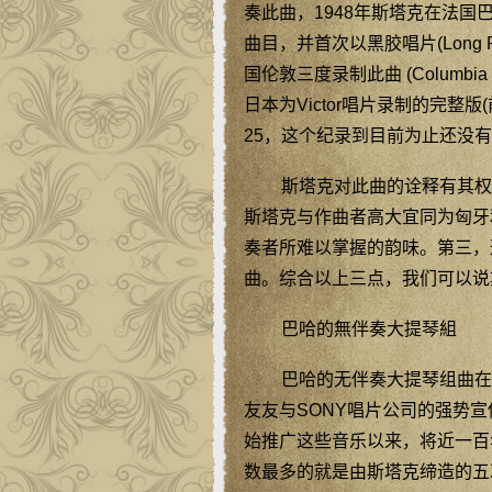
奏此曲，1948年斯塔克在法国
曲目，并首次以黑胶唱片(Long Play
国伦敦三度录制此曲 (Columbia 3
日本为Victor唱片录制的完整版(前
25，这个纪录到目前为止还没
斯塔克对此曲的诠释有其权
斯塔克与作曲者高大宜同为匈牙
奏者所难以掌握的韵味。第三，
曲。综合以上三点，我们可以说
巴哈的無伴奏大提琴組
巴哈的无伴奏大提琴组曲在
友友与SONY唱片公司的强势
始推广这些音乐以来，将近一百
数最多的就是由斯塔克缔造的五次。从