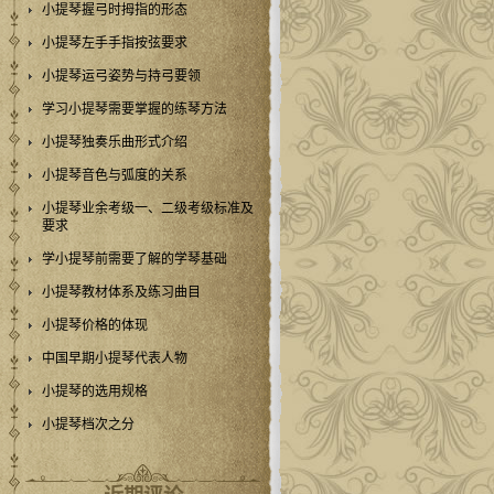
小提琴握弓时拇指的形态
小提琴左手手指按弦要求
小提琴运弓姿势与持弓要领
学习小提琴需要掌握的练琴方法
小提琴独奏乐曲形式介绍
小提琴音色与弧度的关系
小提琴业余考级一、二级考级标准及
要求
学小提琴前需要了解的学琴基础
小提琴教材体系及练习曲目
小提琴价格的体现
中国早期小提琴代表人物
小提琴的选用规格
小提琴档次之分