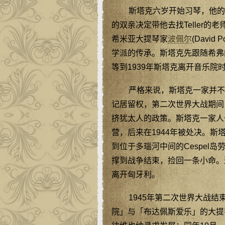
斯塔克六岁开始习琴，他的第一
的双亲决定带他去找Teller的老师
希米亚大提琴家
波佩尔
(Davi
学派的传承。斯塔克先跟随希弗
等到1939年斯塔克离开音乐院
严格来说，斯塔克一家并不
记居留权，第二次世界大战期间
挤犹太人的政策。斯塔克一家人
营，后来在1944年被处决。
到位于多瑙河中间的Cespel
撑到战争结束，捡回一条小命。
离开匈牙利。
1945年第二次世界大战
院」与「布达佩斯爱乐」的大提