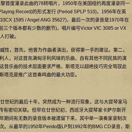
巴黎首度灌录此曲的78转唱片，1950年在美国纽约再度灌录同一
ing Record)的形式发行 (Period SPLP 510)，1956年在英
3CX 1595 / Angel ANG 35627)，最后一次的录音是1970年在
三个版本都有少数的删节)，唱片编号Victor VIC 3085 or VX
有人打破。
威性，首先，他曾为作曲者演出，获得第一手的建议。第二，
利人，对这首充满匈牙利风味的乐曲，自有其他不同民族的演
这首乐曲的技术层面要求严格，斯塔克以超绝技巧完全驾驭此
斯塔克是推广这首奏鸣曲的最大功臣。
廿世纪的最后十年，突然成为一种流行现象，这与大提琴家马
宣传有密切关联。但早在廿世纪初，西班牙大提琴家卡萨尔斯开
年期间有无数的录音版本被遗留下来，其中单一演奏家录制次
最早的1950年Perido版LP到1992年的BMG CD录音，斯