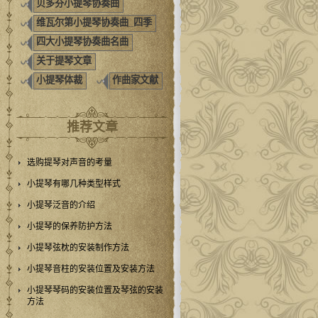
贝多芬小提琴协奏曲
维瓦尔第小提琴协奏曲_四季
四大小提琴协奏曲名曲
关于提琴文章
小提琴体裁
作曲家文献
推荐文章
选购提琴对声音的考量
小提琴有哪几种类型样式
小提琴泛音的介绍
小提琴的保养防护方法
小提琴弦枕的安装制作方法
小提琴音柱的安装位置及安装方法
小提琴琴码的安装位置及琴弦的安装
方法