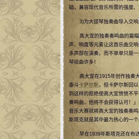
础，兼容现代音乐所需的强度、
3)为大提琴独奏曲导入交
高大宜的独奏奏鸣曲的篇幅
声、响度等元素让这首乐曲交响
多声部在演奏，而不单单只是一
琴组曲许多！
高大宜在1915年创作独奏
泰斗
卡萨尔斯
，但卡萨尔斯回以
到这样的拒绝使高大宜愤愤不平
奏鸣曲，他将不会获得认可！」
音乐大赛就将高大宜的独奏奏鸣
斯塔克就是其中最为热心的一个
早在1939年斯塔克还在