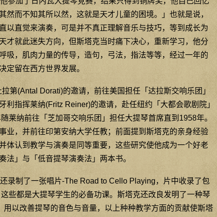
，他参加了日内瓦大提琴竞赛，结果只得到铜牌奖，他自己回忆
其然而不知其所以然，这就是天才儿童的困境。」也就是说，
直以直觉来演奏，可是并不真正理解音乐与技巧，等到成长为
天才就此迷失方向，但斯塔克当时痛下决心，重新学习，他分
呼吸，肌肉力量的传导，造句，弓法，指法等等，经过一年的
决定留在西方世界发展。
第(Antal Dorati)的邀请，前往美国担任「达拉斯交响乐团」
指挥莱纳(Fritz Reiner)的邀请，赴任纽约「大都会歌剧院」
年随莱纳前往「芝加哥交响乐团」担任大提琴首席直到1958年。
事业，并前往印第安纳大学任教；前面提到斯塔克的亲身经验
并体认到教学与演奏是同等重要，这些研究使他成为一个好老
奏法」与「低音提琴演奏法」两本书。
一张唱片-The Road to Cello Playing，片中收录了包
习曲，这些都是大提琴学生的必备功课。斯塔克还改良发明了一种琴
)，用以改善提琴的音色与音量，以上种种教学方面的贡献使斯塔