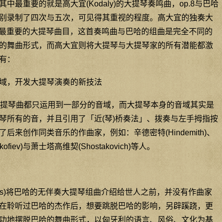
最重要的就是高大宜(Kodaly)的大提琴奏鸣曲，op.8与巴哈
别录制了四次与五次，可见得其重视的程度。高大宜的独奏大
世纪最重要的大提琴曲目，这首奏鸣曲与巴哈的组曲是完全不同的
的舞曲形式，而高大宜则将大提琴与大提琴家的所有潜能都激
有：
音域，开发大提琴演奏的新技法
提琴曲都只运用到一部分的音域，而大提琴本身的音域其实是
琴所有的音，并且引用了「近(琴)桥奏法」、拨奏与左手拇指按
来创作同类音乐的作曲家，例如：辛德密特(Hindemith)、
kofiev)与萧士塔高维契(Shostakovich)等人。
als)将巴哈的无伴奏大提琴组曲介绍给世人之前，并没有作曲家
在聆听过巴哈的杰作后，想要跳脱巴哈的影响，另辟蹊跷，更
功地摆脱巴哈的舞曲形式，以匈牙利的语言、风俗、文化为基