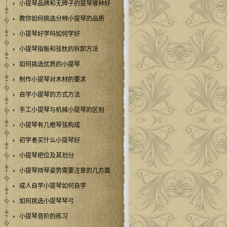
小提琴品牌和无牌子的提琴哪种好
教你如何挑选分辨小提琴的品质
小提琴好学吗如何学好
小提琴指板和弦枕的拆卸方法
如何挑选优质的小提琴
制作小提琴对木材的要求
自学小提琴的方式方法
手工小提琴与机械小提琴的区别
小提琴有几根琴弦构成
初学者买什么小提琴好
小提琴把位及其划分
小提琴持琴姿势需要注意的几方面
成人自学小提琴如何自学
如何挑选小提琴琴弓
小提琴音阶的练习