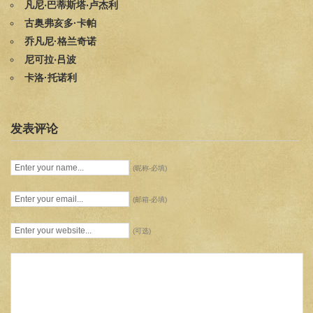
凡尼‧巴蒂斯塔‧卢杰利
古奥弗亥多·卡帕
乔凡尼·格兰奇诺
尼可拉‧吕波
卡洛·托诺利
发表评论
(昵称-必填)
(邮箱-必填)
(可选)