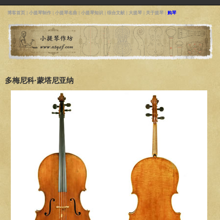
博客首页
|
小提琴制作
|
小提琴名曲
|
小提琴知识
|
综合文献
|
大提琴
|
关于提琴
|
购琴
多梅尼科·蒙塔尼亚纳