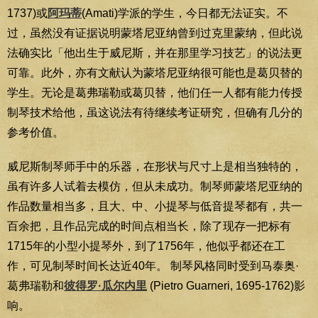
1737)或
阿玛蒂
(Amati)学派的学生，今日都无法证实。不
过，虽然没有证据说明蒙塔尼亚纳曾到过克里蒙纳，但此说
法确实比「他出生于威尼斯，并在那里学习技艺」的说法更
可靠。此外，亦有文献认为蒙塔尼亚纳很可能也是葛贝替的
学生。无论是葛弗瑞勒或葛贝替，他们任一人都有能力传授
制琴技术给他，虽这说法有待继续考证研究，但确有几分的
参考价值。
威尼斯制琴师手中的乐器，在形状与尺寸上是相当独特的，
虽有许多人试着去模仿，但从未成功。制琴师蒙塔尼亚纳的
作品数量相当多，且大、中、小提琴与低音提琴都有，共一
百余把，且作品完成的时间点相当长，除了现存一把标有
1715年的小型小提琴外，到了1756年，他似乎都还在工
作，可见制琴时间长达近40年。 制琴风格同时受到马泰奥·
葛弗瑞勒和
彼得罗·瓜尔内里
(Pietro Guarneri, 1695-1762)影
响。