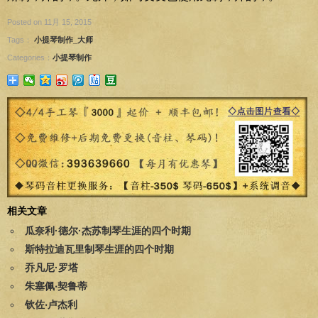
Posted on 11月 15, 2015
Tags：
小提琴制作_大师
Categories：
小提琴制作
相关文章
瓜奈利·德尔·杰苏制琴生涯的四个时期
斯特拉迪瓦里制琴生涯的四个时期
乔凡尼·罗塔
朱塞佩‧契鲁蒂
钦佐‧卢杰利