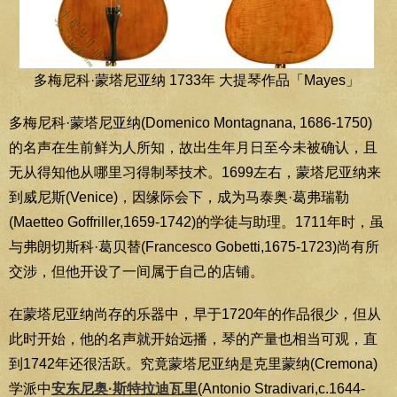
多梅尼科·蒙塔尼亚纳 1733年 大提琴作品「Mayes」
多梅尼科·蒙塔尼亚纳(Domenico Montagnana, 1686-1750)
的名声在生前鲜为人所知，故出生年月日至今未被确认，且
无从得知他从哪里习得制琴技术。1699左右，蒙塔尼亚纳来
到威尼斯(Venice)，因缘际会下，成为马泰奥·葛弗瑞勒
(Maetteo Goffriller,1659-1742)的学徒与助理。1711年时，虽
与弗朗切斯科·葛贝替(Francesco Gobetti,1675-1723)尚有所
交涉，但他开设了一间属于自己的店铺。
在蒙塔尼亚纳尚存的乐器中，早于1720年的作品很少，但从
此时开始，他的名声就开始远播，琴的产量也相当可观，直
到1742年还很活跃。究竟蒙塔尼亚纳是克里蒙纳(Cremona)
学派中
安东尼奥·斯特拉迪瓦里
(Antonio Stradivari,c.1644-