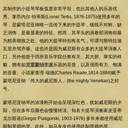
其制作的小提琴琴板弧度非常平坦，也比其他人的乐器优
秀。莱昂内尔·特蒂斯(Lionel Tertis, 1876-1975)使用多年的
琴，是蒙塔尼亚纳唯一流传下来的中提琴，镶线不对称、缺
乏润饰，是最显著的特征。然而，其琴头的涡卷部润饰却最
为精美细致之处。他的大提琴特别有名气，可谓与斯特拉迪
瓦里并驾齐驱。这也许是因为威尼斯有众多的大提琴演奏人
口，另外他曾于四所音乐学院任教有关。其大胆、厚实的样
貌，拥有如
克雷蒙纳学派
乐器的音质，以及强而有力、饱满
的音量。小说家查理·瑞德(Charles Reade,1814-1884)赋予
蒙塔尼亚纳「伟大的威尼斯人」(the mighty Venetian)之封
号。
蒙塔尼亚纳琴的涂漆刚开始会呈现深红色，犹如威尼斯的夕
阳，但在多年后颜色会慢慢转淡。知名大提琴演奏家皮亚蒂
戈尔斯基(Gregor Piatigorski, 1903-1976) 多年来都使用威尼
斯制琴师的琴。此外，如马友友也使用此制琴师的琴。