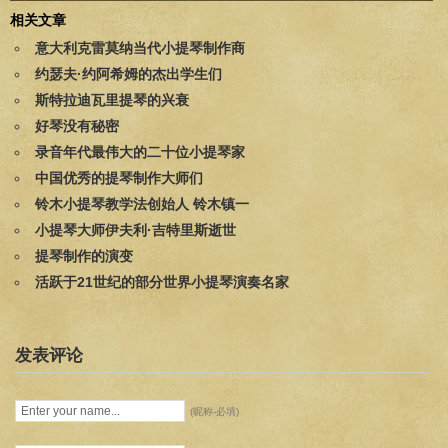
相关文章
意大利克雷莫纳当代小提琴制作商
约瑟夫·约阿希姆的杰出学生们
斯特拉迪瓦里提琴的兴衰
好琴没有秘密
录音年代最伟大的二十位小提琴家
中国优秀的提琴制作大师们
铃木小提琴教学法创始人 铃木镇一
小提琴大师伊夫利·吉特里斯逝世
提琴制作的演变
活跃于21世纪的部分世界小提琴演奏名家
发表评论
(昵称-必填)