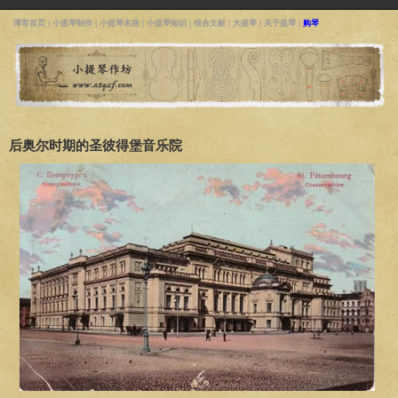
博客首页
|
小提琴制作
|
小提琴名曲
|
小提琴知识
|
综合文献
|
大提琴
|
关于提琴
|
购琴
后奥尔时期的圣彼得堡音乐院