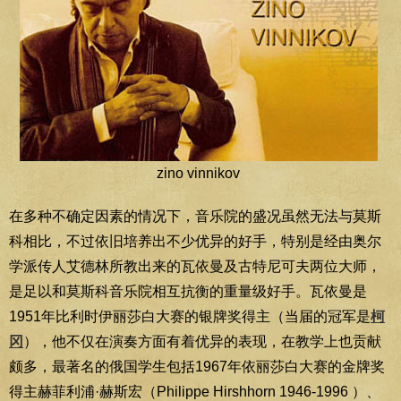
zino vinnikov
在多种不确定因素的情况下，音乐院的盛况虽然无法与莫斯
科相比，不过依旧培养出不少优异的好手，特别是经由奥尔
学派传人艾德林所教出来的瓦依曼及古特尼可夫两位大师，
是足以和莫斯科音乐院相互抗衡的重量级好手。瓦依曼是
1951年比利时伊丽莎白大赛的银牌奖得主（当届的冠军是
柯
冈
），他不仅在演奏方面有着优异的表现，在教学上也贡献
颇多，最著名的俄国学生包括1967年依丽莎白大赛的金牌奖
得主赫菲利浦·赫斯宏（Philippe Hirshhorn 1946-1996 ）、