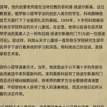
提琴，他的启蒙老师是在当地任教的菲利普·扬波尔斯基。这位
教育家，俄罗斯小提琴学派的创史人奥尔的学生、科岗跟随他
技艺方面打下了全面而扎实的基础。1934年，十岁的科岗被送
科音乐学院特设的天才儿童班。在这里，他得以投身在前苏联
琴学派的莫基人之一阿布拉姆·扬波尔斯基的门下(与前一位扬波
同名)。就这样，科岗从天才儿童班一直到音乐学院研究生部毕
名师手下进行着系统的学习和深造。用科岗自己的话说，是扬
家和艺术家。
研的小提琴演奏天才。当年，他就是由于以不满十岁的年龄在
会而被选中来到莫斯科的。来到莫斯科投到了扬波尔斯基的门
而且还仔细动脑筋钻研，将老师的教学方法全都搞得清清楚
握，不但使他本人获得了惊人的演奏绝技，而且对他日后所从
要的决定作用。