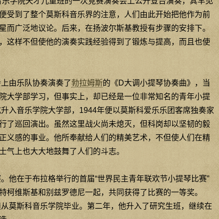
科音乐学院天才儿童班的一次竞赛演奏会上公开登台演奏，其罕见
便受到了整个莫斯科音乐界的注意，人们由此开始把他作为前
星而广泛地议论。后来，在扬波尔斯基教授有步骤的安排下。
，这样不但使他的演奏实践经验得到了锻炼与提高，而且也使
会上由乐队协奏演奏了
勃拉姆斯
的《D大调小提琴协奏曲》，当
院大学部学习，但事实上，却已经是一位非常知名的青年小提
式升入音乐学院大学部，1944年便以莫斯科爱乐乐团客席独奏家
行了巡回演出。虽然这里战火尚未熄灭，但科岗却以坚韧的毅
正义感的事业。他所奉献给人们的精美艺术，不但使人们在精
士气上也大大地鼓舞了人们的斗志。
赛。他在于布拉格举行的首届“世界民主青年联欢节小提琴比赛”
特柯维斯基和别兹罗德尼一起，共同获得了比赛的一等奖。
成绩从莫斯科音乐学院毕业。第二年，他升入了研究生班，继续在