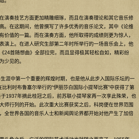
造。
在演奏技艺方面更加精雕细琢，而且在演奏理论和其它音乐修
高。在这期间，他曾撰写了许多优秀的音乐论文，其中《论维
有价值的一篇。而在演奏方面，他所取得的成绩则更为惊人，
表演上。在进人研究生部第二年时所举行的一场音乐会上，他
《24首随想曲》全部拉完，而且显得极其轻松自如，精彩纷
为少见的。
演奏生涯中第一个重要的辉煌时期，也是他从此步入国际乐坛的一
在比利时布鲁塞尔举行的“伊丽莎白国际小提琴比赛”中获得了第
赫
于1937年摘此桂冠之后，前苏联小提琴家再一次享此殊荣，也
大师行列的开始。此次重大比赛获奖之后，科岗便在世界范围
，全世界各国的音乐人士和新闻舆论界都开始对他产生了加倍