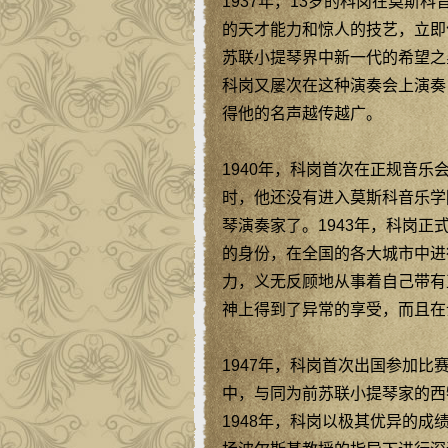
1937年，13岁的科岗在莫斯
的天才能力和惊人的技艺，立即
苏联小提琴界中新一代的希望之
科岗又屡次在这种演奏会上演奏
得他的名声越传越广。
1940年，科岗首次在正规音乐
时，他还没有进入莫斯科音乐学
琴演奏家了。1943年，科岗正
的身份，在全国的各大城市中进
力，义无反顾地从事着自己带有
神上得到了异常的享受，而且在
1947年，科岗首次出国参加比
中，与同为前苏联小提琴家的西
1948年，科岗以极其优异的