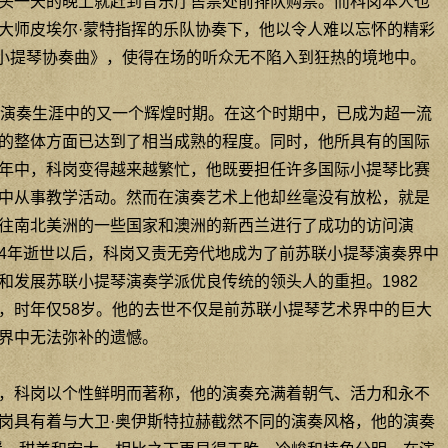
头一天的晚上就赶到音乐厅售票处前排队购票。而科岗本人也
大师皮埃尔·蒙特指挥的乐队协奏下，他以令人难以忘怀的精彩
小提琴协奏曲》，使得在场的听众无不陷入到狂热的境地中。
岗演奏生涯中的又一个辉煌时期。在这个时期中，已成为超一流
的整体方面已达到了相当成熟的程度。同时，他所具有的国际
年中，科岗变得越来越繁忙，他既要担任许多国际小提琴比赛
中从事教学活动。然而在演奏艺术上他却丝毫没有放松，就是
往南北美洲的一些国家和澳洲的新西兰进行了成功的访问演
974年逝世以后，科岗又责无旁代地成为了前苏联小提琴演奏界中
和发展苏联小提琴演奏学派优良传统的领头人的重担。1982
，时年仅58岁。他的去世不仅是前苏联小提琴艺术界中的巨大
界中无法弥补的遗憾。
，科岗以个性鲜明而著称，他的演奏充满着朝气、活力和永不
岗具有着与大卫·奥伊斯特拉赫截然不同的演奏风格，他的演奏