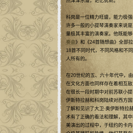
然津津乐道，记忆犹新。
科岗是一位精力旺盛，能力极强
许多一般的小提琴演奏家来说是
量极其丰富的演奏家。他既能够
奏曲
》和《24首随想曲》全部
18首不同时代，不同风格和不
人所有的。
在20世纪的五、六十年代中，
在文化方面也同样存在着相互敌
在很长一段时期中对前苏联小提
伊斯特拉赫和科岗陆续对西方国
了解和见识了大卫·奥伊斯特拉
术有了正确的看法和理解，其中
美演出的过程中，于纽约的卡内