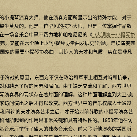
的小提琴演奏大师。他在演奏方面所显示出的特殊才能，对于
望尘莫及的。他是一位罕见的技巧大师，也是一位掌握作品数
在一场音乐会中毫不费力地将帕格尼尼的《
D大调第一小提琴协
拉完，又能在六个晚上以“小提琴协奏曲发展史”为题，连续演奏完
同国籍的重要小提琴协奏曲，其惊人的天才和气质，实在是非凡
由于冷战的原因，东西方不仅在政治和军事上相互对峙和抗争，
对和缺乏了解的因素和局面。由于缺乏交流和了解，西方世界
琴演奏界的现状存在着片面的理解。这种片面理解直到大卫·奥
家访问演出之后才得以改变。西方世界中的音乐权威人士通过
赫和科岗的天才演奏艺术之后，才开始对前苏联的小提琴演奏艺
科岗所起到的作用是非常关键和具有特殊性的。1958年他在访
基音乐厅举行了盛大的独奏音乐会。前来聆听他演奏的美国听