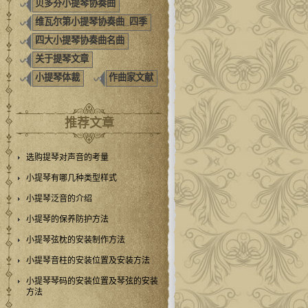
贝多芬小提琴协奏曲
维瓦尔第小提琴协奏曲_四季
四大小提琴协奏曲名曲
关于提琴文章
小提琴体裁
作曲家文献
推荐文章
选购提琴对声音的考量
小提琴有哪几种类型样式
小提琴泛音的介绍
小提琴的保养防护方法
小提琴弦枕的安装制作方法
小提琴音柱的安装位置及安装方法
小提琴琴码的安装位置及琴弦的安装
方法