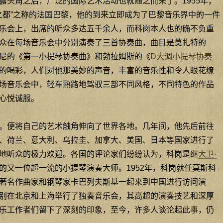
露头角之后，广泛的国际艺术活动也就随之而来了。1955年，
乐之都”之称的法国巴黎，他的到来立即成为了巴黎音乐界中的一件
乐会上，出席的听众多达五千余人，而科岗本人也的确不负重
众在每场音乐会中分别演奏了三首协奏曲，曲目是莫扎特的
尼的《第一小提琴协奏曲》和勃拉姆斯的《
D大调小提琴协奏
的喝彩，人们对他那美妙的声音，丰富的音乐性和令人眼花缭
场音乐会中，轻车熟路地驾驭三部不同风格，不同特色的作品
心悦诚服。
，便将自己的艺术触角伸向了世界各地。几年间，他先后前往
、荷兰、意大利、乌拉圭、加拿大、美国、日本等国家进行了
地听众的极力欢迎。各国的评论家们纷纷认为，科岗是继
大卫·
的又一位超一流的小提琴演奏大师。1952年，科岗就任莫斯科
著名作曲家和钢琴家卡巴列夫斯基一起来到中国进行访问演
别在北京和上海举行了独奏音乐会，其高超的演奏技艺和深厚
乐工作者们留下了深刻的印象，至今，许多人谈论起此事，仍