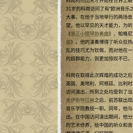
科岗的杰出天才开始在世界上崭
31岁的科岗访问了有“欧洲音
大事。在他于当地举行的两场音
望，他以罕见的天才能力，为听
《
第三小提琴协奏曲
》、帕格尼
曲
》。他的演奏博得了听众狂热
乱的技巧尤为钦佩，而对他在一
的超群能力，则更加惊叹不已，
科岗在取得此次辉煌的成功之后
英国、奥地利、阿根廷、比利时
访问演出，所到之处均受到了当
奥伊斯特拉赫
之后，前苏联出现
音乐学院教授一职。同年，他与
出。在中国访问演出期间，他分
的艺术修养，给中国的听众和音