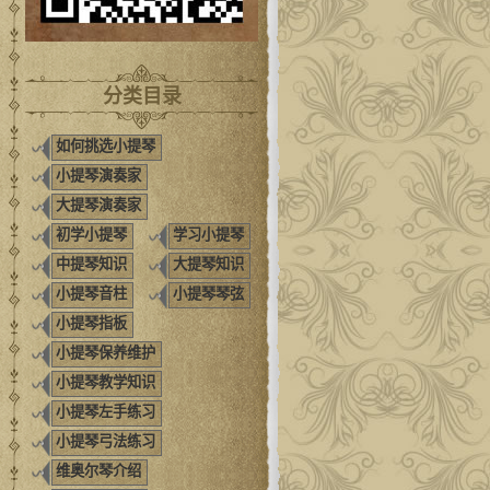
分类目录
如何挑选小提琴
小提琴演奏家
大提琴演奏家
初学小提琴
学习小提琴
中提琴知识
大提琴知识
小提琴音柱
小提琴琴弦
小提琴指板
小提琴保养维护
小提琴教学知识
小提琴左手练习
小提琴弓法练习
维奥尔琴介绍