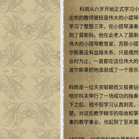
科岗从六岁开始正式学习小
出色的教师曾经是伟大的小提琴
学习了整整三年，在小提琴演奏
到了莫斯科，他在此考入了莫斯
伟大的小提琴教育家，苏联小提
尔斯基没有血缘关系，只是偶然
业时为止，一直都在这位伟大的
波尔斯基把他造就成了一个音乐
科岗是一位天资聪颖而又极善钻
哈尔科夫举行了一场成功的独奏
下之后，他不但学习认真刻苦，
楚。对这些教学精华的吸收和掌
事的教学事业，也起到了至关重