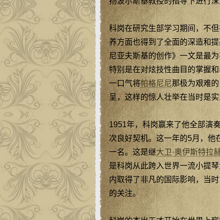
扬波尔斯基教授的指导下进行深
科岗在研究生部学习期间，不但
养方面也得到了全面的深造和提
尼亚夫斯基的创作》一文是最为
特别是在对炫技性曲目的掌握和
一口气将
帕格尼尼
那极为艰难的
呈，这样的惊人壮举在当时是实
1951年，科岗赢来了他全部
次良好契机。这一年的5月，他
一名。这是继
大卫·奥伊斯特拉
是科岗从此跨入世界一流小提琴
内取得了非凡的国际影响，当时
的关注。