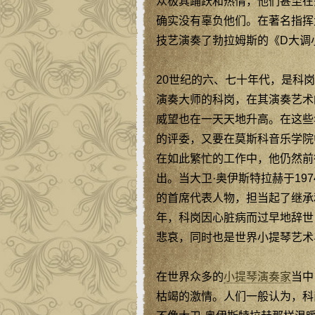
众极其踊跃和热情，他们甚至在
确实没有辜负他们。在著名指挥
技艺演奏了勃拉姆斯的《D大调
20世纪的六、七十年代，是科
演奏大师的科岗，在其演奏艺术
威望也在一天天地升高。在这些
的评委，又要在莫斯科音乐学院
在如此繁忙的工作中，他仍然前
出。当大卫·奥伊斯特拉赫于1
的首席代表人物，担当起了继承
年，科岗因心脏病而过早地辞世
悲哀，同时也是世界小提琴艺术
在世界众多的
小提琴演奏家
当中
枯竭的激情。人们一般认为，科