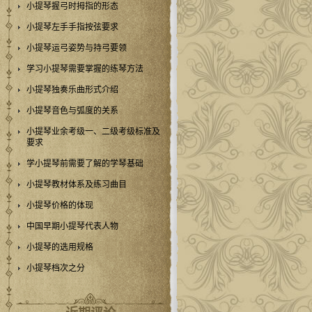
小提琴握弓时拇指的形态
小提琴左手手指按弦要求
小提琴运弓姿势与持弓要领
学习小提琴需要掌握的练琴方法
小提琴独奏乐曲形式介绍
小提琴音色与弧度的关系
小提琴业余考级一、二级考级标准及
要求
学小提琴前需要了解的学琴基础
小提琴教材体系及练习曲目
小提琴价格的体现
中国早期小提琴代表人物
小提琴的选用规格
小提琴档次之分