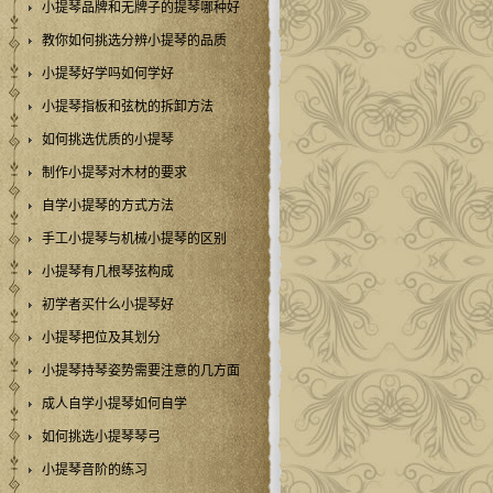
小提琴品牌和无牌子的提琴哪种好
教你如何挑选分辨小提琴的品质
小提琴好学吗如何学好
小提琴指板和弦枕的拆卸方法
如何挑选优质的小提琴
制作小提琴对木材的要求
自学小提琴的方式方法
手工小提琴与机械小提琴的区别
小提琴有几根琴弦构成
初学者买什么小提琴好
小提琴把位及其划分
小提琴持琴姿势需要注意的几方面
成人自学小提琴如何自学
如何挑选小提琴琴弓
小提琴音阶的练习