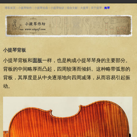
博客首页
|
小提琴制作
|
小提琴名曲
|
小提琴知识
|
综合文献
|
大提琴
|
关于提琴
|
购琴
小提琴背板
小提琴背板和
面板
一样，也是构成小提琴琴身的主要部分。
背板的中间略厚而凸起，四周较薄而倾斜。这种略带弧形的
背板，其厚度是从中央逐渐地向四周减薄，从而容易引起振
动。