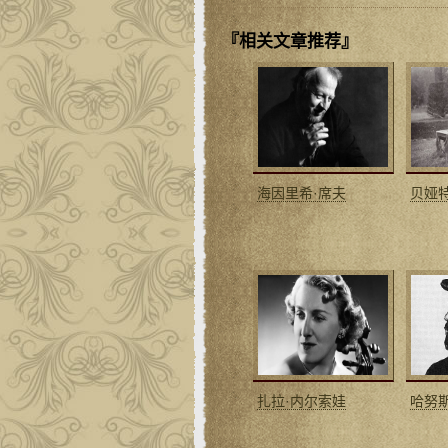
『相关文章推荐』
海因里希·席夫
贝娅
扎拉·内尔索娃
哈努斯