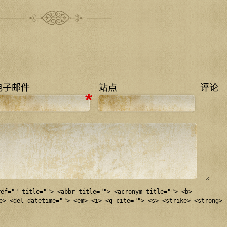
电子邮件
站点
评论
*
ref="" title=""> <abbr title=""> <acronym title=""> <b>
e> <del datetime=""> <em> <i> <q cite=""> <s> <strike> <strong>