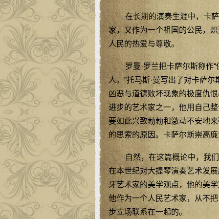
在长期的演奏生涯中，卡萨
家，又作为一个祖国的公民，炽
人民的热爱与尊敬。
罗曼·罗兰把卡萨尔斯称作
人。”托马斯·曼写出了对卡萨尔
凶恶与道德败坏现象的极度仇恨
进步的艺术家之一，他用自己整
要如此兴致勃勃和激动不安地来
的思索的原因。卡萨尔斯崇高廉
自然，在这篇概论中，我们
在本世纪对大提琴演奏艺术发展
牙艺术家的美学观点，他的美学
他作为一个人民艺术家，从不把
步立场联系在一起的。