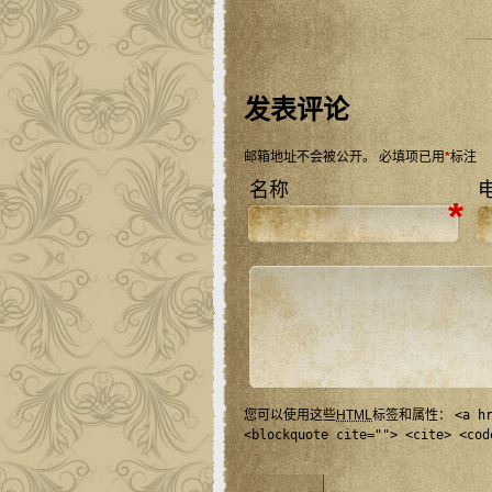
发表评论
邮箱地址不会被公开。
必填项已用
*
标注
名称
*
您可以使用这些
HTML
标签和属性：
<a h
<blockquote cite=""> <cite> <cod