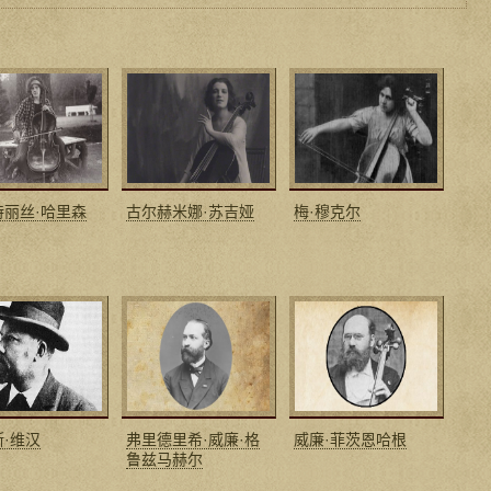
特丽丝·哈里森
古尔赫米娜·苏吉娅
梅·穆克尔
·维汉
弗里德里希·威廉·格
威廉·菲茨恩哈根
鲁兹马赫尔