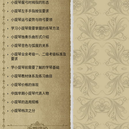
小提琴握弓时拇指的形态
小提琴左手手指按弦要求
小提琴运弓姿势与持弓要领
学习小提琴需要掌握的练琴方法
小提琴独奏乐曲形式介绍
小提琴音色与弧度的关系
小提琴业余考级一、二级考级标准及
要求
学小提琴前需要了解的学琴基础
小提琴教材体系及练习曲目
小提琴价格的体现
中国早期小提琴代表人物
小提琴的选用规格
小提琴档次之分