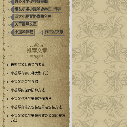
贝多芬小提琴协奏曲
维瓦尔第小提琴协奏曲_四季
四大小提琴协奏曲名曲
关于提琴文章
小提琴体裁
作曲家文献
推荐文章
选购提琴对声音的考量
小提琴有哪几种类型样式
小提琴泛音的介绍
小提琴的保养防护方法
小提琴弦枕的安装制作方法
小提琴音柱的安装位置及安装方法
小提琴琴码的安装位置及琴弦的安装
方法