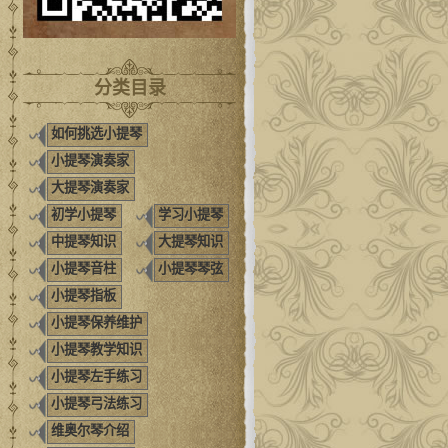
分类目录
如何挑选小提琴
小提琴演奏家
大提琴演奏家
初学小提琴
学习小提琴
中提琴知识
大提琴知识
小提琴音柱
小提琴琴弦
小提琴指板
小提琴保养维护
小提琴教学知识
小提琴左手练习
小提琴弓法练习
维奥尔琴介绍