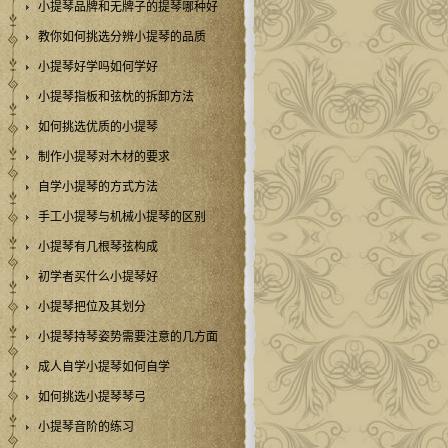
小提琴品牌和无牌子的提琴哪种好
教你如何挑选分辨小提琴的品质
小提琴好学吗如何学好
小提琴指板和弦枕的拆卸方法
如何挑选优质的小提琴
制作小提琴对木材的要求
自学小提琴的方式方法
手工小提琴与机械小提琴的区别
小提琴有几根琴弦构成
初学者买什么小提琴好
小提琴把位及其划分
小提琴持琴姿势需要注意的几方面
成人自学小提琴如何自学
如何挑选小提琴琴弓
小提琴音阶的练习