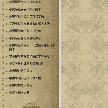
小提琴握弓时拇指的形态
小提琴左手手指按弦要求
小提琴运弓姿势与持弓要领
学习小提琴需要掌握的练琴方法
小提琴独奏乐曲形式介绍
小提琴音色与弧度的关系
小提琴业余考级一、二级考级标准及
要求
学小提琴前需要了解的学琴基础
小提琴教材体系及练习曲目
小提琴价格的体现
中国早期小提琴代表人物
小提琴的选用规格
小提琴档次之分