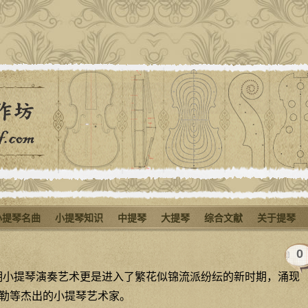
小提琴名曲
小提琴知识
中提琴
大提琴
综合文献
关于提琴
0
初期小提琴演奏艺术更是进入了繁花似锦流派纷纭的新时期，涌现
勒等杰出的小提琴艺术家。