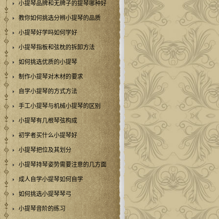
小提琴品牌和无牌子的提琴哪种好
教你如何挑选分辨小提琴的品质
小提琴好学吗如何学好
小提琴指板和弦枕的拆卸方法
如何挑选优质的小提琴
制作小提琴对木材的要求
自学小提琴的方式方法
手工小提琴与机械小提琴的区别
小提琴有几根琴弦构成
初学者买什么小提琴好
小提琴把位及其划分
小提琴持琴姿势需要注意的几方面
成人自学小提琴如何自学
如何挑选小提琴琴弓
小提琴音阶的练习