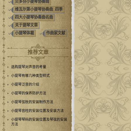
贝多芬小提琴协奏曲
维瓦尔第小提琴协奏曲_四季
四大小提琴协奏曲名曲
关于提琴文章
小提琴体裁
作曲家文献
推荐文章
选购提琴对声音的考量
小提琴有哪几种类型样式
小提琴泛音的介绍
小提琴的保养防护方法
小提琴弦枕的安装制作方法
小提琴音柱的安装位置及安装方法
小提琴琴码的安装位置及琴弦的安装
方法