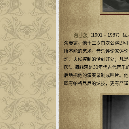
海菲茨
（1901 – 19
演奏家。他十三岁首次公演即引
所不能的艺术。音乐评论家评论
炉，火候控制的恰到好处；凡是
般”。海菲茨是30年代古代音
后地把他的演奏录制成唱片。他
既有帕格尼尼的炫技，更有严谨