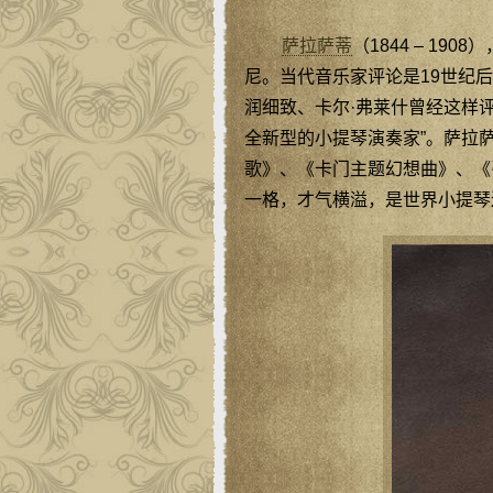
萨拉萨蒂
（1844 – 1
尼。当代音乐家评论是19世纪
润细致、卡尔·弗莱什曾经这样
全新型的小提琴演奏家”。萨拉
歌》、《卡门主题幻想曲》、《
一格，才气横溢，是世界小提琴