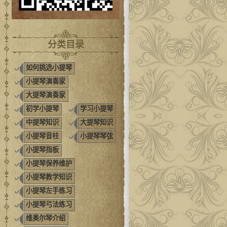
分类目录
如何挑选小提琴
小提琴演奏家
大提琴演奏家
初学小提琴
学习小提琴
中提琴知识
大提琴知识
小提琴音柱
小提琴琴弦
小提琴指板
小提琴保养维护
小提琴教学知识
小提琴左手练习
小提琴弓法练习
维奥尔琴介绍