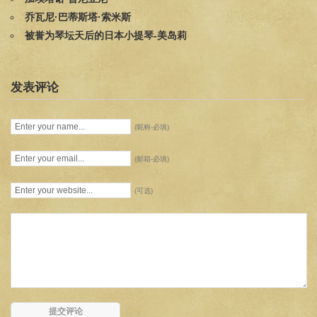
乔瓦尼·巴蒂斯塔·索米斯
被誉为琴坛天后的日本小提琴-美岛莉
发表评论
(昵称-必填)
(邮箱-必填)
(可选)