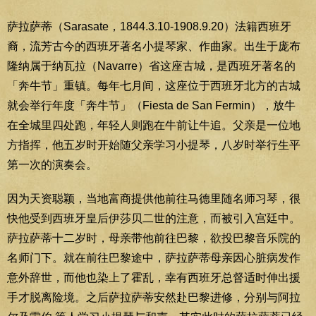
萨拉萨蒂（Sarasate，1844.3.10-1908.9.20）法籍西班牙
裔，流芳古今的西班牙著名小提琴家、作曲家。出生于庞布
隆纳属于纳瓦拉（Navarre）省这座古城，是西班牙著名的
「奔牛节」重镇。每年七月间，这座位于西班牙北方的古城
就会举行年度「奔牛节」（Fiesta de San Fermin），放牛
在全城里四处跑，年轻人则跑在牛前让牛追。父亲是一位地
方指挥，他五岁时开始随父亲学习小提琴，八岁时举行生平
第一次的演奏会。
因为天资聪颖，当地富商提供他前往马德里随名师习琴，很
快他受到西班牙皇后伊莎贝二世的注意，而被引入宫廷中。
萨拉萨蒂十二岁时，母亲带他前往巴黎，欲投巴黎音乐院的
名师门下。就在前往巴黎途中，萨拉萨蒂母亲因心脏病发作
意外辞世，而他也染上了霍乱，幸有西班牙总督适时伸出援
手才脱离险境。之后萨拉萨蒂安然赴巴黎进修，分别与阿拉