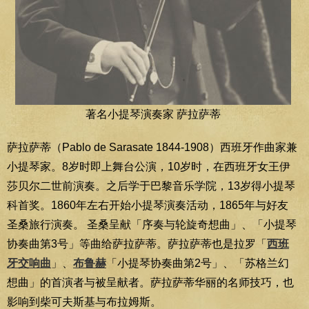
著名小提琴演奏家 萨拉萨蒂
萨拉萨蒂（Pablo de Sarasate 1844-1908）西班牙作曲家兼
小提琴家。8岁时即上舞台公演，10岁时，在西班牙女王伊
莎贝尔二世前演奏。之后学于巴黎音乐学院，13岁得小提琴
科首奖。1860年左右开始小提琴演奏活动，1865年与好友
圣桑旅行演奏。 圣桑呈献「序奏与轮旋奇想曲」、「小提琴
协奏曲第3号」等曲给萨拉萨蒂。萨拉萨蒂也是拉罗「
西班
牙交响曲
」、
布鲁赫
「小提琴协奏曲第2号」、「苏格兰幻
想曲」的首演者与被呈献者。萨拉萨蒂华丽的名师技巧，也
影响到柴可夫斯基与布拉姆斯。