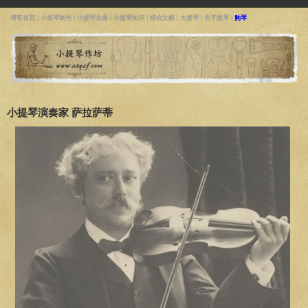
博客首页
|
小提琴制作
|
小提琴名曲
|
小提琴知识
|
综合文献
|
大提琴
|
关于提琴
|
购琴
小提琴演奏家 萨拉萨蒂