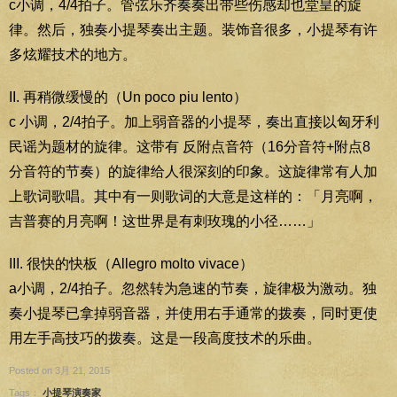
c小调，4/4拍子。管弦乐齐奏奏出带些伤感却也堂皇的旋
律。然后，独奏小提琴奏出主题。装饰音很多，小提琴有许
多炫耀技术的地方。
II. 再稍微缓慢的（Un poco piu lento）
c 小调，2/4拍子。加上弱音器的小提琴，奏出直接以匈牙利
民谣为题材的旋律。这带有 反附点音符（16分音符+附点8
分音符的节奏）的旋律给人很深刻的印象。这旋律常有人加
上歌词歌唱。其中有一则歌词的大意是这样的：「月亮啊，
吉普赛的月亮啊！这世界是有刺玫瑰的小径……」
III. 很快的快板（Allegro molto vivace）
a小调，2/4拍子。忽然转为急速的节奏，旋律极为激动。独
奏小提琴已拿掉弱音器，并使用右手通常的拨奏，同时更使
用左手高技巧的拨奏。这是一段高度技术的乐曲。
Posted on 3月 21, 2015
Tags：
小提琴演奏家