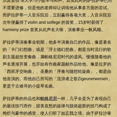
尔及雷伯 等人学习小提琴与和声。其实此时的萨拉萨蒂已经
不需要进修，但是他的老师却让训练他从事多方面的尝试。
而萨拉萨蒂一入音乐院后，立刻赢得各项大奖，入音乐院后
次年便赢得了violin and solfege 的首奖，15岁时获得了
harmony prize 首奖从此声名大噪，演奏事业一帆风顺。
萨拉萨蒂演奏事业初期，他多半演奏自己的作品，像是著名
的「卡门幻想曲」或是「浮士德幻想曲」都是当时流行的歌
剧主题超技变奏曲，属帕格尼尼时代的遗风。慢慢随着他的
声名逐渐开展，也开始有作曲家题献作品给他。像是拉罗的
「西班牙交响曲」、圣桑的「序奏与随想轮旋曲」，都是由
他首演的。而他自己所写的「流浪者之歌Zigeunerweisen」
更是千古难寻的小提琴名曲。
萨拉萨蒂的作品也和
帕格尼尼
一样，几乎全是为了表现自己
的最佳技巧而作，甜美哀愁的旋律与脱俗超群的技巧构成了
绚烂与豪华的感觉，使人们听了如忘我之境。由于萨拉沙泰