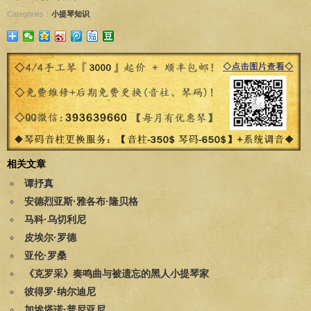
Categories：
小提琴知识
相关文章
谭抒真
安德烈亚斯·雅各布·隆贝格
马科·乌切利尼
皮埃尔·罗德
亚伦·罗桑
《克罗采》奏鸣曲与被遗忘的黑人小提琴家
彼得罗·纳尔迪尼
加埃塔诺·普尼亚尼