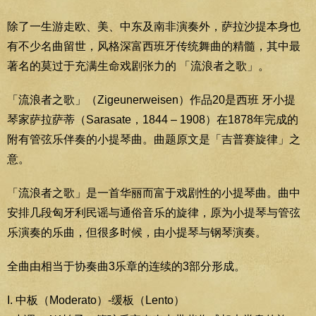
除了一生游走欧、美、中东及南非演奏外，萨拉沙提本身也
有不少名曲留世，风格深富西班牙传统舞曲的精髓，其中最
著名的莫过于充满生命戏剧张力的 「流浪者之歌」。
「流浪者之歌」（Zigeunerweisen）作品20是西班 牙小提
琴家萨拉萨蒂（Sarasate，1844 – 1908）在1878年完成的
附有管弦乐伴奏的小提琴曲。曲题原文是「吉普赛旋律」之
意。
「流浪者之歌」是一首华丽而富于戏剧性的小提琴曲。曲中
安排几段匈牙利民谣与通俗音乐的旋律，原为小提琴与管弦
乐演奏的乐曲，但很多时候，由小提琴与钢琴演奏。
全曲由相当于协奏曲3乐章的连续的3部分形成。
I. 中板（Moderato）-缓板（Lento）