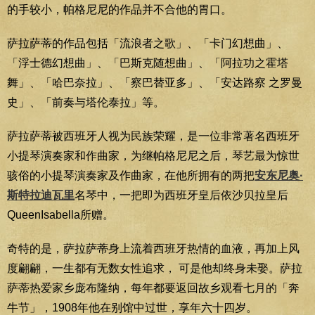
的手较小，帕格尼尼的作品并不合他的胃口。
萨拉萨蒂的作品包括「流浪者之歌」、「卡门幻想曲」、
「浮士德幻想曲」、「巴斯克随想曲」、「阿拉功之霍塔
舞」、「哈巴奈拉」、「察巴替亚多」、「安达路察 之罗曼
史」、「前奏与塔伦泰拉」等。
萨拉萨蒂被西班牙人视为民族荣耀，是一位非常著名西班牙
小提琴演奏家和作曲家，为继帕格尼尼之后，琴艺最为惊世
骇俗的小提琴演奏家及作曲家，在他所拥有的两把
安东尼奥·
斯特拉迪瓦里
名琴中，一把即为西班牙皇后依沙贝拉皇后
QueenIsabella所赠。
奇特的是，萨拉萨蒂身上流着西班牙热情的血液，再加上风
度翩翩，一生都有无数女性追求， 可是他却终身未娶。萨拉
萨蒂热爱家乡庞布隆纳，每年都要返回故乡观看七月的「奔
牛节」，1908年他在别馆中过世，享年六十四岁。