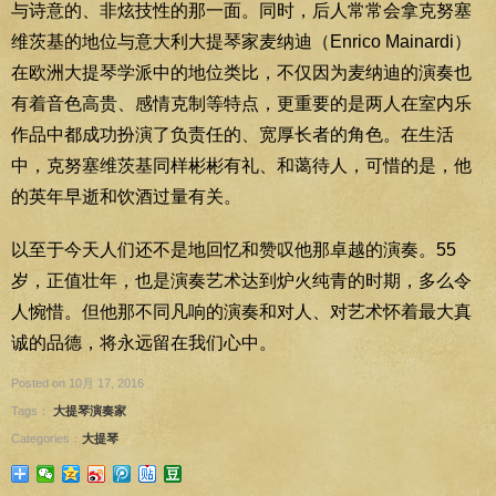
与诗意的、非炫技性的那一面。同时，后人常常会拿克努塞
维茨基的地位与意大利大提琴家麦纳迪（Enrico Mainardi）
在欧洲大提琴学派中的地位类比，不仅因为麦纳迪的演奏也
有着音色高贵、感情克制等特点，更重要的是两人在室内乐
作品中都成功扮演了负责任的、宽厚长者的角色。在生活
中，克努塞维茨基同样彬彬有礼、和蔼待人，可惜的是，他
的英年早逝和饮酒过量有关。
以至于今天人们还不是地回忆和赞叹他那卓越的演奏。55
岁，正值壮年，也是演奏艺术达到炉火纯青的时期，多么令
人惋惜。但他那不同凡响的演奏和对人、对艺术怀着最大真
诚的品德，将永远留在我们心中。
Posted on 10月 17, 2016
Tags：
大提琴演奏家
Categories：
大提琴