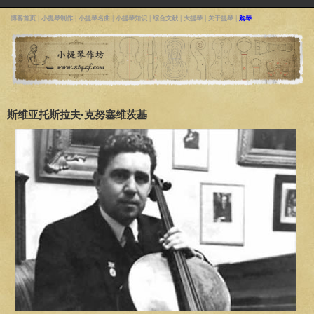
博客首页
|
小提琴制作
|
小提琴名曲
|
小提琴知识
|
综合文献
|
大提琴
|
关于提琴
|
购琴
斯维亚托斯拉夫·克努塞维茨基