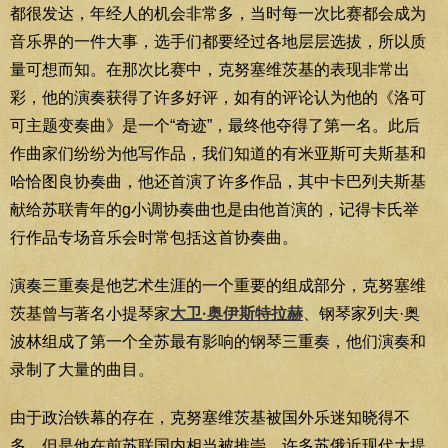
都很发达，年经人的机会非常多，当时每一次比赛都会成为
音乐界的一件大事，选手们都要经过各地层层选拔，所以质
量可想而知。在那次比赛中，克努塞维茨基的表现非常出
彩，他的演奏获得了许多好评，如有的评论认为他的《洛可
可主题变奏曲》是一个“奇迹”，最终他夺得了第一名。此后
作曲家们纷纷为他写作品，我们知道的有米亚斯可夫斯基和
哈恰图良协奏曲，他还首演了许多作品，其中卡巴列夫斯基
献给苏联青年的g小调协奏曲也是由他首演的，记得卡氏举
行作品专场音乐会时常包括这首协奏曲。
演奏三重奏是他艺术生涯的一个重要的组成部分，克努塞维
茨基曾与著名小提琴家
大卫·奥伊斯特拉赫
、钢琴家列夫·奥
波林组成了第一个全苏最有影响的钢琴三重奏，他们演奏和
录制了大量的曲目。
由于政治铁幕的存在，克努塞维茨基被国外乐迷知晓得不
多，但是他在前苏联国内相当被推崇，许多苏俄近现代大提