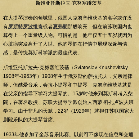
斯维亚托斯拉夫·克努塞维茨基
在大提琴演奏的领域里，俄国人克努塞维茨基的名字或许没
有
罗斯特罗波维奇
或者
夏弗朗
那般响亮，但在前苏联国内也
算得上一个重量级人物。可惜的是，他年仅五十五岁就因为
心脏病突发离开了人世。他的琴韵在抒情中展现深邃与情
感，是传统莫斯科学派的最佳代表。
斯维亚托斯拉夫·克努塞维茨基（Sviatoslav Knushevitsky
1908年-1963年）1908年生于俄罗斯的萨拉托夫，父亲是律
师，但酷爱音乐，会拉小提琴和中提琴，克努塞维茨基就是
在父亲的指导下学习大提琴的。15岁时他来到莫斯科考入柴
院，在著名教授、苏联大提琴学派创始人西蒙·科扎卢波夫班
学习。由于非凡的天赋，22岁（1929年）就担任苏联国家大
剧院乐队的大提琴首席。
1933年他参加了全苏音乐比赛。以前可不像现在信息和交通