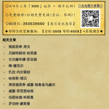
相关文章
海因里希·席夫
贝娅特丽丝·哈里森
古尔赫米娜·苏吉娅
梅·穆克尔
扎拉·内尔索娃
哈努斯·维汉
弗里德里希·威廉·格鲁兹马赫尔
威廉·菲茨恩哈根
伯恩哈德·科斯曼
罗伯特·豪斯曼