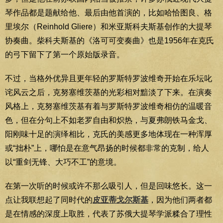
琴作品都是题献给他、最后由他首演的，比如哈恰图良、格
里埃尔（Reinhold Gliere）和米亚斯科夫斯基创作的大提琴
协奏曲。柴科夫斯基的《洛可可变奏曲》也是1956年在克氏
的弓下留下了第一个原始版录音。
不过，当格外优异且更年轻的罗斯特罗波维奇开始在乐坛叱
诧风云之后，克努塞维茨基的光彩相对黯淡了下来。在演奏
风格上，克努塞维茨基有着与罗斯特罗波维奇相仿的温暖音
色，但在分句上不如老罗自由和炽热，与夏弗朗铁马金戈、
阳刚味十足的演绎相比，克氏的美感更多地体现在一种浑厚
或“拙朴”上，哪怕是在意气昂扬的时候都非常的克制，给人
以“重剑无锋、大巧不工”的意境。
在第一次听的时候或许不那么吸引人，但是回味悠长。这一
点让我联想起了同时代的
皮亚蒂戈尔斯基
，因为他们两者都
是在情感的深度上取胜，代表了苏俄大提琴学派糅合了理性