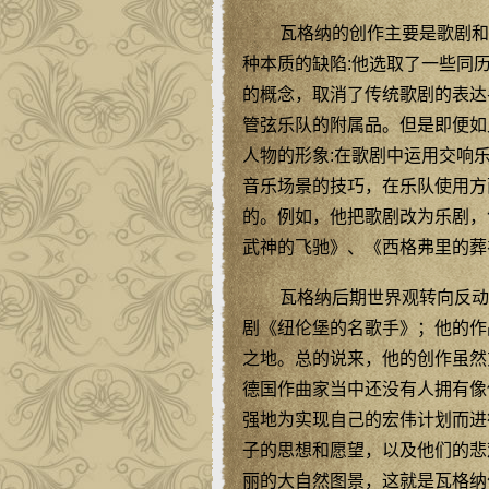
瓦格纳的创作主要是歌剧和
种本质的缺陷:他选取了一些同
的概念，取消了传统歌剧的表达
管弦乐队的附属品。但是即便如
人物的形象:在歌剧中运用交响
音乐场景的技巧，在乐队使用方
的。例如，他把歌剧改为乐剧，
武神的飞驰》、《西格弗里的葬
瓦格纳后期世界观转向反动
剧《纽伦堡的名歌手》；他的作
之地。总的说来，他的创作虽然
德国作曲家当中还没有人拥有像
强地为实现自己的宏伟计划而进
子的思想和愿望，以及他们的悲
丽的大自然图景，这就是瓦格纳