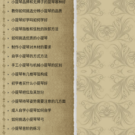
小提琴品牌和无牌子的提琴哪种好
教你如何挑选分辨小提琴的品质
小提琴好学吗如何学好
小提琴指板和弦枕的拆卸方法
如何挑选优质的小提琴
制作小提琴对木材的要求
自学小提琴的方式方法
手工小提琴与机械小提琴的区别
小提琴有几根琴弦构成
初学者买什么小提琴好
小提琴把位及其划分
小提琴持琴姿势需要注意的几方面
成人自学小提琴如何自学
如何挑选小提琴琴弓
小提琴音阶的练习