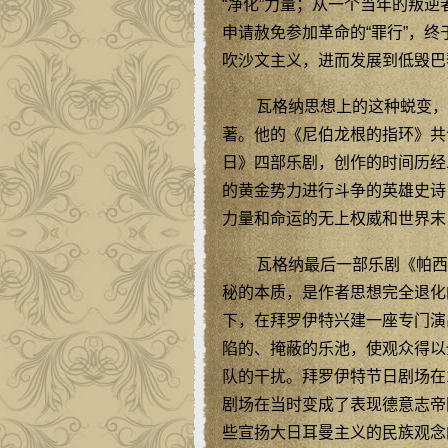
“净化”力量；从一个当年的叛
申请赦免参加革命的“罪行”，终
吹沙文主义，进而发展到低毁巴
瓦格纳思想上的这种蜕变，
著。他的《尼伯龙根的指环》共
日》四部乐剧，创作的时间历经
的黄金势力进行斗争的英雄史诗
力量和命运的无上权威和世界末
瓦格纳最后一部乐剧《帕西
秘的本质，是作者思想完全退化
下，在拜罗伊特兴建一座专门演
陷的、掩蔽的乐池，使观众得以
队的干扰。拜罗伊特节日剧场在
剧场在当时变成了表现德意志帝
些宣扬大日耳曼主义的民族观念