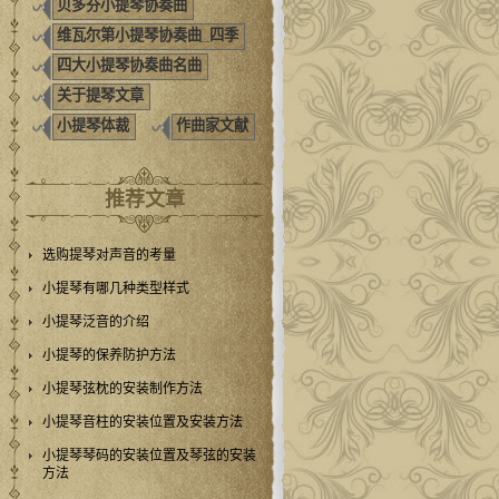
贝多芬小提琴协奏曲
维瓦尔第小提琴协奏曲_四季
四大小提琴协奏曲名曲
关于提琴文章
小提琴体裁
作曲家文献
推荐文章
选购提琴对声音的考量
小提琴有哪几种类型样式
小提琴泛音的介绍
小提琴的保养防护方法
小提琴弦枕的安装制作方法
小提琴音柱的安装位置及安装方法
小提琴琴码的安装位置及琴弦的安装
方法