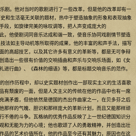
乐剧。他对当时的歌剧进行了一些改革，但是他的改革却有一
历史和生活毫无关联的题材，热中于塑造抽象的形象和表现抽象
手段，如旋律完美的咏叹调等，把人声变成庞大的
此，他使剧词同音乐达成和谐一致，使音乐协同戏剧情节塑造
乐技法如主导动机等所取得的成果，他的丰富的和声手法，描写
面的高超技艺，以及其它许多有意义的革新等，都是无可争辩
创造出一些很有价值的交响插曲和声乐与交响乐场面，如《女
礼进行曲》、《森林的细语》等，都是标题交响音乐的范作。
的创作历程中，却以史实题材创作出一部现实主义的生活喜歌
品有颓废的一面，但是人文主义的传统在他的作品中也有一席
充满矛盾，但他依然是德国的杰出作曲家之一，在贝多芬之后
他那样的气魄、胆识和那样庞大的革新计划，而且又能那样顽
行不倦的斗争。瓦格纳的优秀作品反映了上一世纪德国知识分
观和无能为力的心境；他也歌颂了人的勇敢精神，并创造出壮
作品的艺术价值所在，他的作品至今还有其魅力，原因也在这