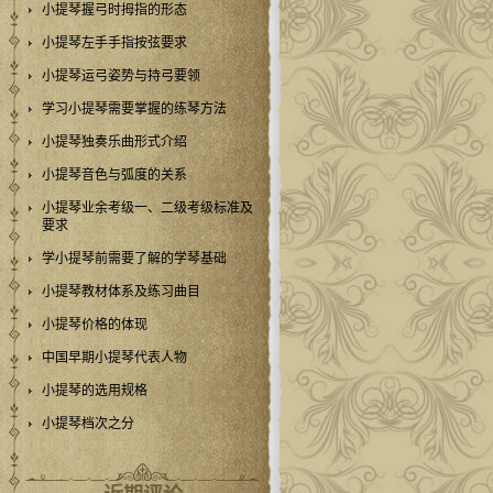
小提琴握弓时拇指的形态
小提琴左手手指按弦要求
小提琴运弓姿势与持弓要领
学习小提琴需要掌握的练琴方法
小提琴独奏乐曲形式介绍
小提琴音色与弧度的关系
小提琴业余考级一、二级考级标准及
要求
学小提琴前需要了解的学琴基础
小提琴教材体系及练习曲目
小提琴价格的体现
中国早期小提琴代表人物
小提琴的选用规格
小提琴档次之分