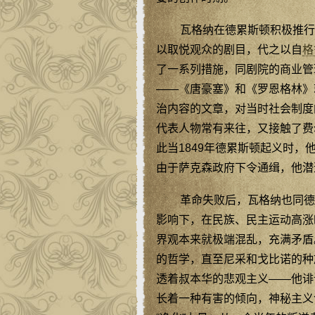
瓦格纳在德累斯顿积极推行
以取悦观众的剧目，代之以自
格
了一系列措施，同剧院的商业管
——《唐豪塞》和《罗恩格林》
治内容的文章，对当时社会制度
代表人物常有来往，又接触了费
此当1849年德累斯顿起义时
由于萨克森政府下令通缉，他潜
革命失败后，瓦格纳也同德
影响下，在民族、民主运动高涨
界观本来就极端混乱，充满矛盾
的哲学，直至尼采和戈比诺的种
透着叔本华的悲观主义——他诽
长着一种有害的倾向，神秘主义