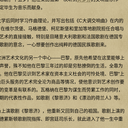
定毕生为音乐而献身。
锡大学后同时学习作曲理论，并写出包括《C大调交响曲》在内的
先后在维尔茨堡、马格德堡、柯尼斯堡和里加等地剧院担任合唱与
艺术的直接接触，特别是目睹意大利歌剧和法国歌剧在德国专
歌剧的意念，一心想要创作出纯粹的德国民族歌剧来。
时欧洲艺术文化的另一个中心——巴黎，原先他希望在这里能够上
声誉，殊不知他在巴黎三年过的却是穷愁撩倒的生活，全靠为
。他在巴黎见识到艺术家在资本主义杜会的可怜处境、巴黎“上
融巨头服务的艺术完全沦为商品等情况，使他意识到艺术创作要
的变革是有联系的。瓦格纳在巴黎为谋生而劳累工作的同时，
期的代表性作品，如歌剧《黎恩济》和《漂泊的荷兰人》等。
准备上演歌剧《黎恩济》，他重新又回到自己的祖国。歌剧上演的
德累斯顿歌剧院指挥、即宫廷司乐长，就此进入了他一生中重