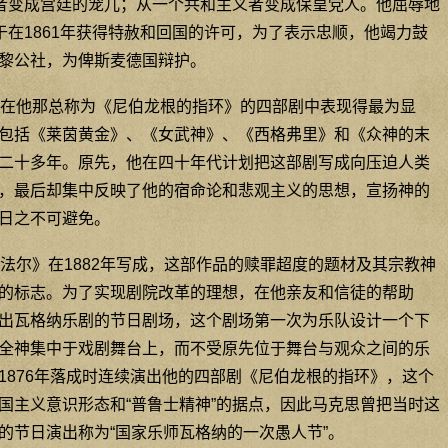
逆者变成宫廷的宠儿；从一个共和主义者变成保皇党人。他屈辱地
于在1861年获得特赦和回国的许可，为了表示忠顺，他竭力鼓
黎公社，为俾斯麦德国辩护。
在他那总称为《尼伯龙根的指环》的四部剧中表现得最为显
包括《莱茵黄金》、《女武神》、《西格弗里》和《众神的末
二十多年。原先，他在四十年代计划把这部剧写成向压迫人类
，最后却集中反映了他的宿命论和悲观主义的思想，宣扬神的
日之不可避免。
法尔》在1882年写成，这部作品的赎罪超度的题材及其宗教神
的标志。为了实现剧院改革的理想，在他亲友和信徒的帮助
出瓦格纳乐剧的节日剧场，这个剧场第一次为乐队设计一个下
全神集中于戏剧舞台上，而不受原先位于舞台与观众之间的乐
1876年落成时连续演出他的四部剧《尼伯龙根的指环》，这个
国主义意识形态和“普鲁士精神”的据点，因此马克思曾把当时这
的节日演出称为“国家乐师瓦格纳的一次愚人节”。