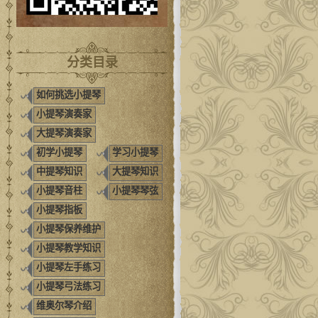
分类目录
如何挑选小提琴
小提琴演奏家
大提琴演奏家
初学小提琴
学习小提琴
中提琴知识
大提琴知识
小提琴音柱
小提琴琴弦
小提琴指板
小提琴保养维护
小提琴教学知识
小提琴左手练习
小提琴弓法练习
维奥尔琴介绍