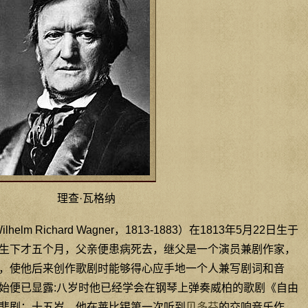
理查·瓦格纳
lm Richard Wagner，1813-1883）在1813年5月22日生于
生下才五个月，父亲便患病死去，继父是一个演员兼剧作家，
，使他后来创作歌剧时能够得心应手地一个人兼写剧词和音
始便已显露:八岁时他已经学会在钢琴上弹奏威柏的歌剧《自由
悲剧；十五岁，他在莱比锡第一次听到
贝多芬
的交响音乐作