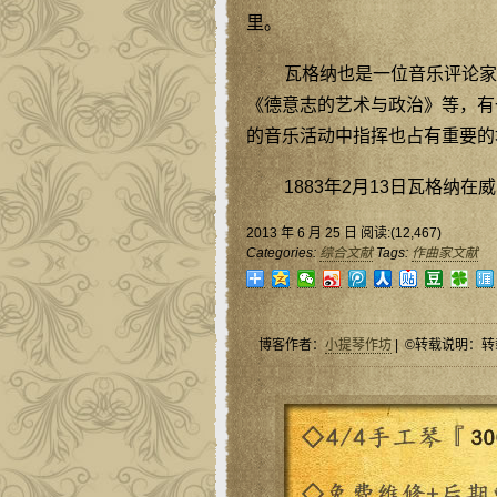
里。
瓦格纳也是一位音乐评论家
《德意志的艺术与政治》等，有
的音乐活动中指挥也占有重要的
1883年2月13日瓦格纳
2013 年 6 月 25 日 阅读:(12,467)
Categories:
综合文献
Tags:
作曲家文献
博客作者：
小提琴作坊
| ©转载说明：转