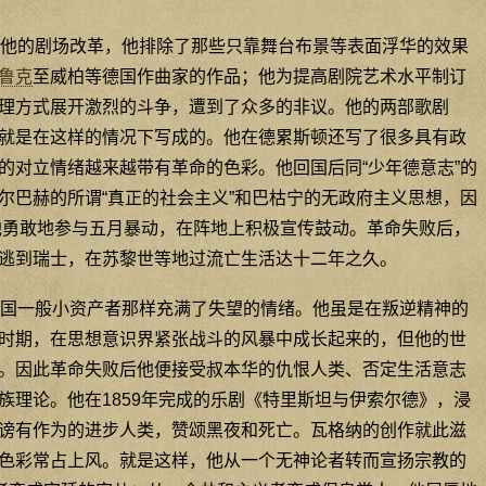
他的剧场改革，他排除了那些只靠舞台布景等表面浮华的效果
鲁克
至威柏等德国作曲家的作品；他为提高剧院艺术水平制订
理方式展开激烈的斗争，遭到了众多的非议。他的两部歌剧
就是在这样的情况下写成的。他在德累斯顿还写了很多具有政
的对立情绪越来越带有革命的色彩。他回国后同“少年德意志”的
尔巴赫的所谓“真正的社会主义”和巴枯宁的无政府主义思想，因
，他勇敢地参与五月暴动，在阵地上积极宣传鼓动。革命失败后，
逃到瑞士，在苏黎世等地过流亡生活达十二年之久。
国一般小资产者那样充满了失望的情绪。他虽是在叛逆精神的
时期，在思想意识界紧张战斗的风暴中成长起来的，但他的世
。因此革命失败后他便接受叔本华的仇恨人类、否定生活意志
族理论。他在1859年完成的乐剧《特里斯坦与伊索尔德》，浸
谤有作为的进步人类，赞颂黑夜和死亡。瓦格纳的创作就此滋
色彩常占上风。就是这样，他从一个无神论者转而宣扬宗教的