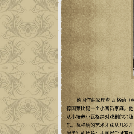
德国作曲家理查·瓦格纳（Wilhe
德国莱比锡一个小官员家庭。他
从小培养小瓦格纳对戏剧的兴趣
乐。瓦格纳的艺术才赋从几岁开
射手》的片段；十四岁尝试写作