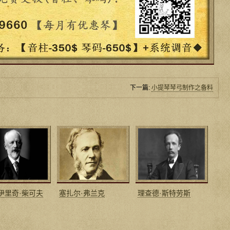
下一篇:
小提琴琴弓制作之备料
伊里奇·柴可夫
塞扎尔·弗兰克
理查德·斯特劳斯