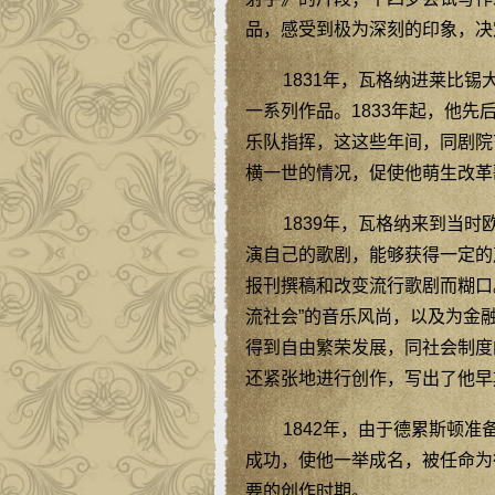
品，感受到极为深刻的印象，决
1831年，瓦格纳进莱比
一系列作品。1833年起，他
乐队指挥，这这些年间，同剧院
横一世的情况，促使他萌生改革
1839年，瓦格纳来到当
演自己的歌剧，能够获得一定的
报刊撰稿和改变流行歌剧而糊口
流社会”的音乐风尚，以及为金
得到自由繁荣发展，同社会制度
还紧张地进行创作，写出了他早
1842年，由于德累斯顿
成功，使他一举成名，被任命为
要的创作时期。